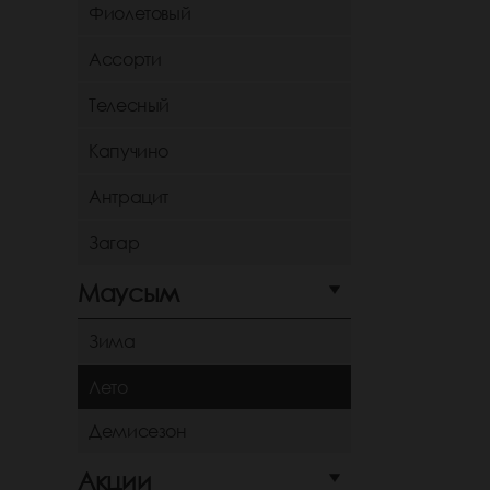
Фиолетовый
Ассорти
Телесный
Капучино
Антрацит
Загар
Маусым
Зима
Лето
Демисезон
Акции