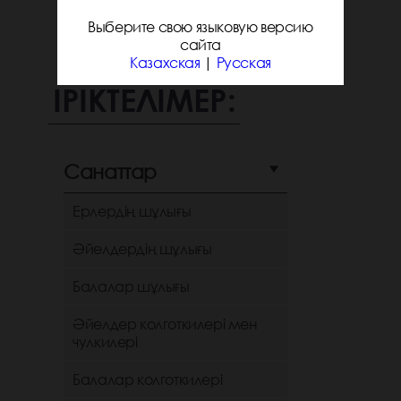
Выберите свою языковую версию
сайта
Казахская
|
Русская
ІРІКТЕЛІМЕР:
Санаттар
Ерлердің шұлығы
Әйелдердің шұлығы
Балалар шұлығы
Әйелдер колготкилері мен
чулкилері
Балалар колготкилері