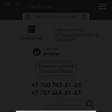
KZ
RU
Кіру/Тіркелу
Как оформить заказ?
ШӨЛКЕ-ШҰЛЫҚ
БҰЙЫМДАРЫН КӨТЕРМЕ
САУДАЛАУ
Себетте
0
тауар
Қоңырау шалуға
тапсырыс беру
+7 700 743-31-25
+7 707 664-89-57