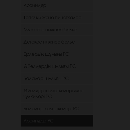
Лосиндер
Тапочки және пинеткалар
Мужское нижнее белье
Детское нижнее белье
Ерлердің шұлығы РС
Әйелдердің шұлығы РС
Балалар шұлығы РС
Әйелдер колготкилері мен
чулкилері РС
Балалар колготкилері РС
Лосиндер РС