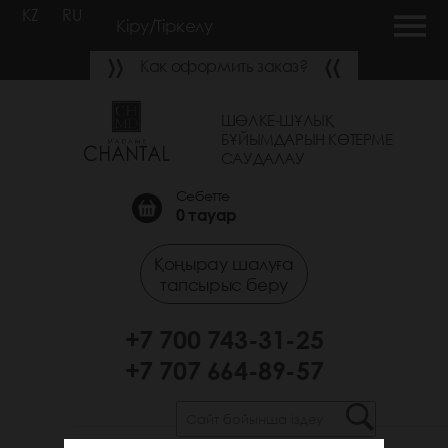
KZ
RU
Кіру/Тіркелу
Как оформить заказ?
ШӨЛКЕ-ШҰЛЫҚ
БҰЙЫМДАРЫН КӨТЕРМЕ
САУДАЛАУ
Себетте
0
тауар
Қоңырау шалуға
тапсырыс беру
+7 700 743-31-25
+7 707 664-89-57