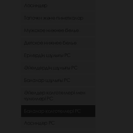
Лосиндер
Тапочки және пинеткалар
Мужское нижнее белье
Детское нижнее белье
Ерлердің шұлығы РС
Әйелдердің шұлығы РС
Балалар шұлығы РС
Әйелдер колготкилері мен
чулкилері РС
Балалар колготкилері РС
Лосиндер РС