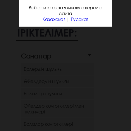
Выберите свою языковую версию
сайта
Казахская
|
Русская
ІРІКТЕЛІМЕР:
Санаттар
Ерлердің шұлығы
Әйелдердің шұлығы
Балалар шұлығы
Әйелдер колготкилері мен
чулкилері
Балалар колготкилері