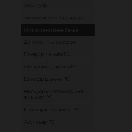
Лосиндер
Тапочки және пинеткалар
Мужское нижнее белье
Детское нижнее белье
Ерлердің шұлығы РС
Әйелдердің шұлығы РС
Балалар шұлығы РС
Әйелдер колготкилері мен
чулкилері РС
Балалар колготкилері РС
Лосиндер РС