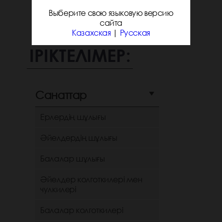
Выберите свою языковую версию
сайта
Казахская
|
Русская
ІРІКТЕЛІМЕР:
Санаттар
Ерлердің шұлығы
Әйелдердің шұлығы
Балалар шұлығы
Әйелдер колготкилері мен
чулкилері
Балалар колготкилері