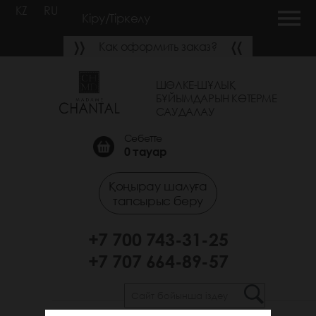
KZ
RU
Кіру/Тіркелу
Как оформить заказ?
ШӨЛКЕ-ШҰЛЫҚ
БҰЙЫМДАРЫН КӨТЕРМЕ
САУДАЛАУ
Себетте
0
тауар
Қоңырау шалуға
тапсырыс беру
+7 700 743-31-25
+7 707 664-89-57