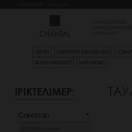
Казахский
Русский
ШӨЛКЕ-ШҰЛЫҚ
БҰЙЫМДАРЫН КӨТ
САУДАЛАУ
НЕГІЗГІ
ТАУАРЛАР ТІЗІМДЕМЕСІ
ТОВАР
ЖАҢА ӨНІМДЕР
БАЙЛАНЫС
ТАУ
ІРІКТЕЛІМЕР:
Санаттар
Ерлердің шұлығы