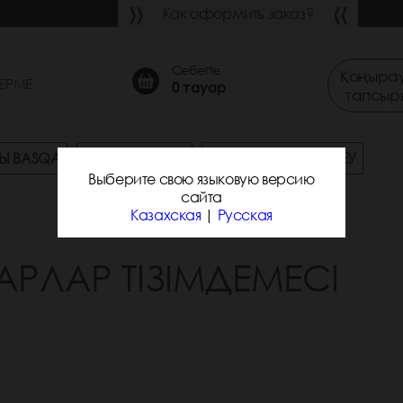
Как оформить заказ?
Себетте
Қоңырау
ЕРМЕ
0
тауар
тапсыр
Ы BASQA
СҰРАҚ-ЖАУАП
ЖЕТКІЗУ ЖӘНЕ ТӨЛЕУ
Выберите свою языковую версию
сайта
Казахская
|
Русская
АРЛАР ТІЗІМДЕМЕСІ