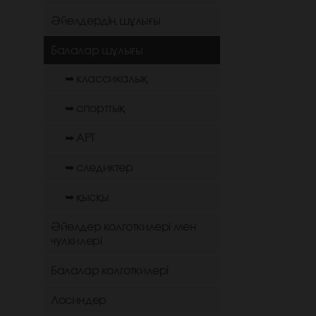
Әйелдердің шұлығы
Балалар шұлығы
➥ классикалық
➥ спорттық
➥ АРТ
➥ следиктер
➥ қысқы
Әйелдер колготкилері мен
чулкилері
Балалар колготкилері
Лосиндер