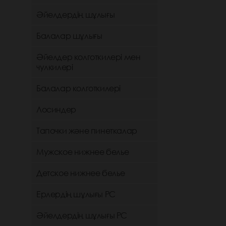
Әйелдердің шұлығы
Балалар шұлығы
Әйелдер колготкилері мен
чулкилері
Балалар колготкилері
Лосиндер
Тапочки және пинеткалар
Мужское нижнее белье
Детское нижнее белье
Ерлердің шұлығы РС
Әйелдердің шұлығы РС