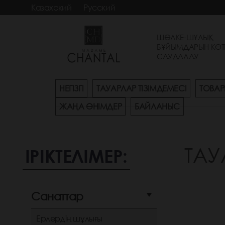
Казахский
Русский
ШӨЛКЕ-ШҰЛЫҚ
БҰЙЫМДАРЫН КӨТ
САУДАЛАУ
НЕГІЗГІ
ТАУАРЛАР ТІЗІМДЕМЕСІ
ТОВАР
ЖАҢА ӨНІМДЕР
БАЙЛАНЫС
ТАУ
ІРІКТЕЛІМЕР:
Санаттар
Ерлердің шұлығы