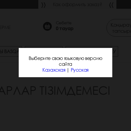
Как оформить заказ?
Себетте
Қоңырау
ЕРМЕ
0
тауар
тапсыр
Ы BASQA
СҰРАҚ-ЖАУАП
ЖЕТКІЗУ ЖӘНЕ ТӨЛЕУ
Выберите свою языковую версию
сайта
Казахская
|
Русская
АРЛАР ТІЗІМДЕМЕСІ