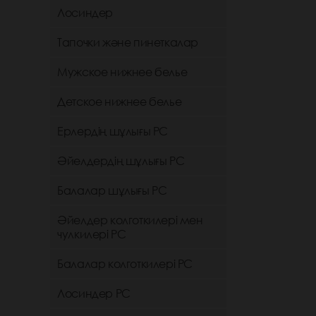
Лосиндер
Тапочки және пинеткалар
Мужское нижнее белье
Детское нижнее белье
Ерлердің шұлығы РС
Әйелдердің шұлығы РС
Балалар шұлығы РС
Әйелдер колготкилері мен
чулкилері РС
Балалар колготкилері РС
Лосиндер РС