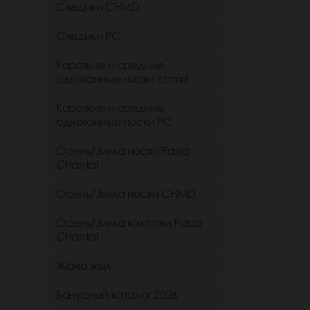
Следики CHMD
Следики РС
Короткие и средние
однотонные носки chmd
Короткие и средние
однотонные носки PC
Осень/Зима носки Passo
Chantal
Осень/Зима носки CHMD
Осень/Зима колготки Passo
Chantal
Жаңа жыл
Бонусный каталог 2026