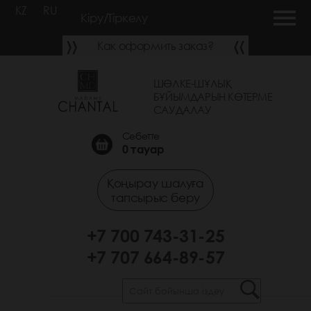
KZ
RU
Кіру/Тіркелу
Как оформить заказ?
ШӨЛКЕ-ШҰЛЫҚ
БҰЙЫМДАРЫН КӨТЕРМЕ
САУДАЛАУ
Себетте
0
тауар
Қоңырау шалуға
тапсырыс беру
+7 700 743-31-25
+7 707 664-89-57